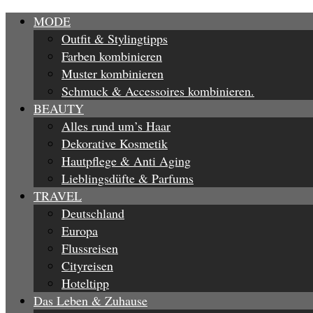
MODE
Outfit & Stylingtipps
Farben kombinieren
Muster kombinieren
Schmuck & Accessoires kombinieren.
BEAUTY
Alles rund um’s Haar
Dekorative Kosmetik
Hautpflege & Anti Aging
Lieblingsdüfte & Parfums
TRAVEL
Deutschland
Europa
Flussreisen
Cityreisen
Hoteltipp
Das Leben & Zuhause