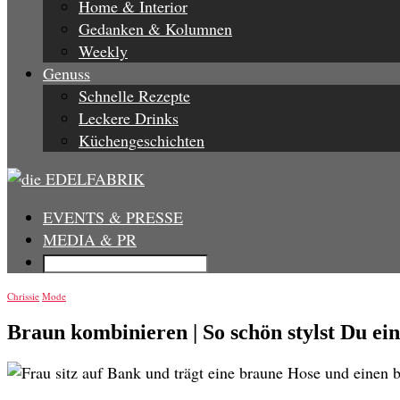
Home & Interior
Gedanken & Kolumnen
Weekly
Genuss
Schnelle Rezepte
Leckere Drinks
Küchengeschichten
EVENTS & PRESSE
MEDIA & PR
Chrissie
Mode
Braun kombinieren | So schön stylst Du ei