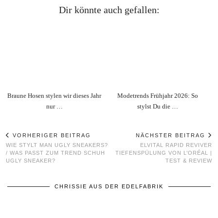
Dir könnte auch gefallen:
Braune Hosen stylen wir dieses Jahr
Modetrends Frühjahr 2026: So
nur …
stylst Du die …
VORHERIGER BEITRAG
NÄCHSTER BEITRAG
WIE STYLT MAN UGLY SNEAKERS?
ELVITAL RAPID REVIVER
/ WAS PASST ZUM TREND SCHUH
TIEFENSPÜLUNG VON L’ORÉAL |
UGLY SNEAKER?
TEST & REVIEW
CHRISSIE AUS DER EDELFABRIK