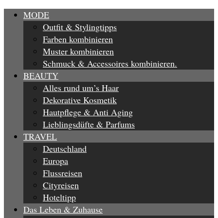
MODE
Outfit & Stylingtipps
Farben kombinieren
Muster kombinieren
Schmuck & Accessoires kombinieren.
BEAUTY
Alles rund um’s Haar
Dekorative Kosmetik
Hautpflege & Anti Aging
Lieblingsdüfte & Parfums
TRAVEL
Deutschland
Europa
Flussreisen
Cityreisen
Hoteltipp
Das Leben & Zuhause