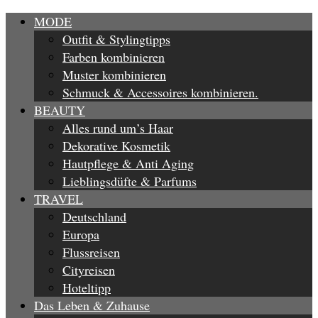
MODE
Outfit & Stylingtipps
Farben kombinieren
Muster kombinieren
Schmuck & Accessoires kombinieren.
BEAUTY
Alles rund um’s Haar
Dekorative Kosmetik
Hautpflege & Anti Aging
Lieblingsdüfte & Parfums
TRAVEL
Deutschland
Europa
Flussreisen
Cityreisen
Hoteltipp
Das Leben & Zuhause