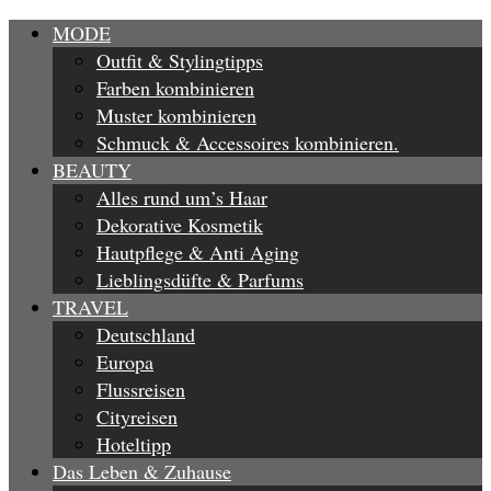
MODE
Outfit & Stylingtipps
Farben kombinieren
Muster kombinieren
Schmuck & Accessoires kombinieren.
BEAUTY
Alles rund um’s Haar
Dekorative Kosmetik
Hautpflege & Anti Aging
Lieblingsdüfte & Parfums
TRAVEL
Deutschland
Europa
Flussreisen
Cityreisen
Hoteltipp
Das Leben & Zuhause