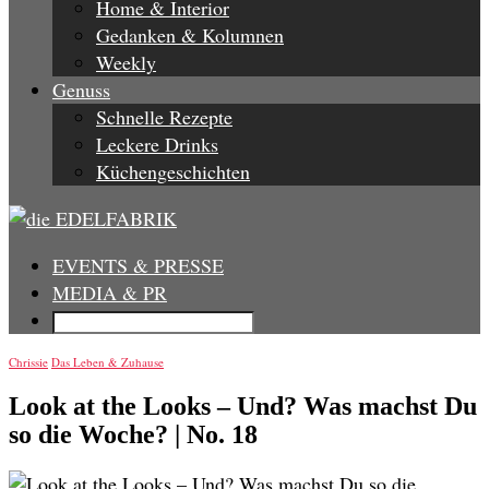
Home & Interior
Gedanken & Kolumnen
Weekly
Genuss
Schnelle Rezepte
Leckere Drinks
Küchengeschichten
EVENTS & PRESSE
MEDIA & PR
Chrissie
Das Leben & Zuhause
Look at the Looks – Und? Was machst Du
so die Woche? | No. 18