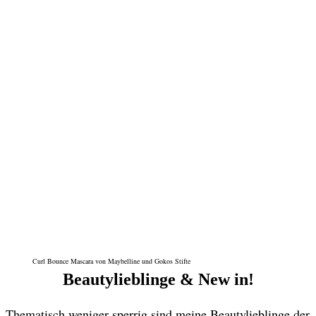
Curl Bounce Mascara von Maybelline und Gokos Stifte
Beautylieblinge & New in!
Thematisch weniger sperrig sind meine Beautylieblinge der