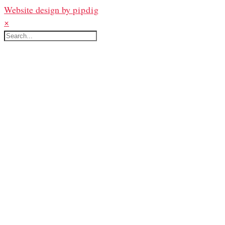
Website design by
pipdig
×