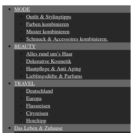
MODE
Outfit & Stylingtipps
Farben kombinieren
Muster kombinieren
Schmuck & Accessoires kombinieren.
BEAUTY
Alles rund um’s Haar
Dekorative Kosmetik
Hautpflege & Anti Aging
Lieblingsdüfte & Parfums
TRAVEL
Deutschland
Europa
Flussreisen
Cityreisen
Hoteltipp
Das Leben & Zuhause