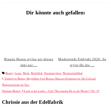
Dir könnte auch gefallen:
Braune Hosen stylen wir dieses
Modetrends Frühjahr 2026: So
Jahr nur …
stylst Du die …
Beauty
,
Lesen
,
Mode
,
Rückblick
,
Streamingtipps
,
Wochenrückblick
Vorheriger Beitrag
Maybelline Curl Bounce Mascara Erfahrungen. Die Colossal
Wimperntusche im Test.
Nächster Beitrag
Look at the Looks – Und? Was machst Du so die Woche? | No. 19
Chrissie aus der Edelfabrik