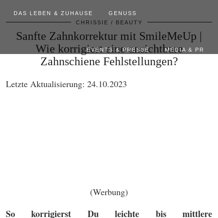
DAS LEBEN & ZUHAUSE
GENUSS
CHRISSIE
BEAUTY
Sanfte Zahnkorrektur mit SmileMeUp |
Wie korrigiert eine unsichtbare
EVENTS & PRESSE
MEDIA & PR
Zahnschiene Fehlstellungen?
Letzte Aktualisierung: 24.10.2023
(Werbung)
So korrigierst Du leichte bis mittlere