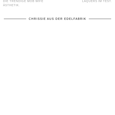
DIE TRENDIGE MOB WIFE
LAQUERS IM TEST.
ÄSTHETIK.
CHRISSIE AUS DER EDELFABRIK