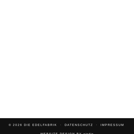
© 2026
DIE EDELFABRIK
DATENSCHUTZ
IMPRESSUM
WEBSITE DESIGN BY
pipdig