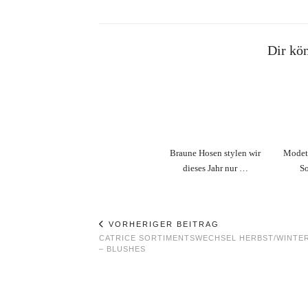
Dir kön
Braune Hosen stylen wir
Modet
dieses Jahr nur …
So
VORHERIGER BEITRAG
CATRICE SORTIMENTSWECHSEL HERBST/WINTER
– BLUSHES