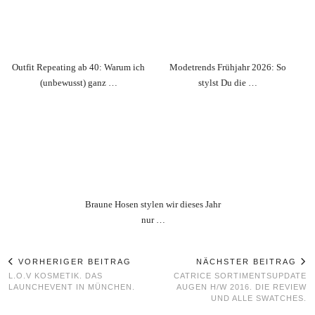
Outfit Repeating ab 40: Warum ich
Modetrends Frühjahr 2026: So
(unbewusst) ganz …
stylst Du die …
Braune Hosen stylen wir dieses Jahr
nur …
VORHERIGER BEITRAG
NÄCHSTER BEITRAG
L.O.V KOSMETIK. DAS
CATRICE SORTIMENTSUPDATE
LAUNCHEVENT IN MÜNCHEN.
AUGEN H/W 2016. DIE REVIEW
UND ALLE SWATCHES.