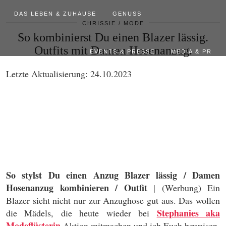
DAS LEBEN & ZUHAUSE
GENUSS
CHRISSIE
MODE
So kombinierst Du einen Blazer lässig.
Outfits mit Damen Hosenanzug.
EVENTS & PRESSE
MEDIA & PR
Letzte Aktualisierung: 24.10.2023
So stylst Du einen Anzug Blazer lässig / Damen
Hosenanzug kombinieren / Outfit
| (Werbung) Ein
Blazer sieht nicht nur zur Anzughose gut aus. Das wollen
Stephanies aka
die Mädels, die heute wieder bei
Modeflüsterin
Aktion mitmachen und ich Euch beweisen.