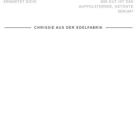
ERWARTET DICH!
WIE GUT IST DAS
AUFPOLSTERNDE, GETÖNTE
SERUM?
CHRISSIE AUS DER EDELFABRIK