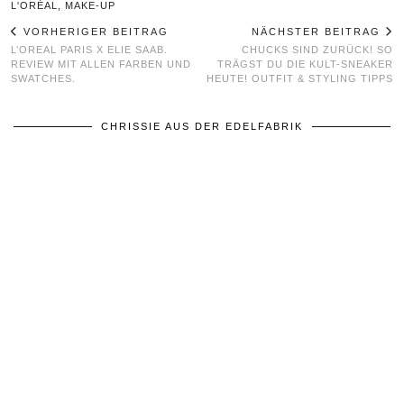
L'ORÉAL
,
MAKE-UP
VORHERIGER BEITRAG
NÄCHSTER BEITRAG
L’OREAL PARIS X ELIE SAAB.
CHUCKS SIND ZURÜCK! SO
REVIEW MIT ALLEN FARBEN UND
TRÄGST DU DIE KULT-SNEAKER
SWATCHES.
HEUTE! OUTFIT & STYLING TIPPS
CHRISSIE AUS DER EDELFABRIK