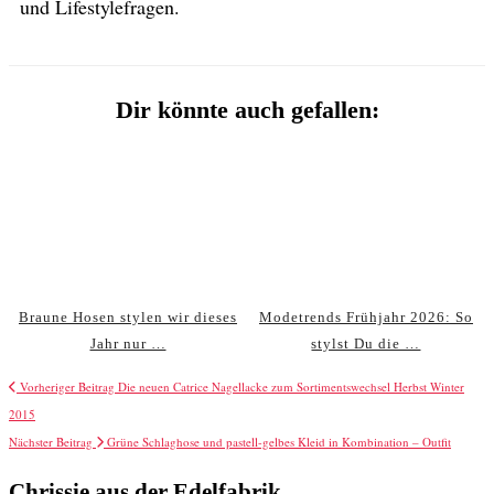
und Lifestylefragen.
Dir könnte auch gefallen:
Braune Hosen stylen wir dieses
Modetrends Frühjahr 2026: So
Jahr nur …
stylst Du die …
Vorheriger Beitrag
Die neuen Catrice Nagellacke zum Sortimentswechsel Herbst Winter
2015
Nächster Beitrag
Grüne Schlaghose und pastell-gelbes Kleid in Kombination – Outfit
Chrissie aus der Edelfabrik