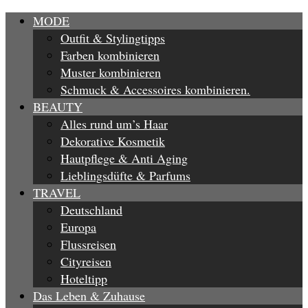
MODE
Outfit & Stylingtipps
Farben kombinieren
Muster kombinieren
Schmuck & Accessoires kombinieren.
BEAUTY
Alles rund um’s Haar
Dekorative Kosmetik
Hautpflege & Anti Aging
Lieblingsdüfte & Parfums
TRAVEL
Deutschland
Europa
Flussreisen
Cityreisen
Hoteltipp
Das Leben & Zuhause