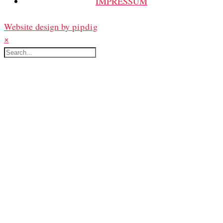
IMPRESSUM
Website design by
pipdig
×