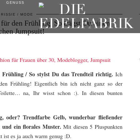
GENUSS
RISSIE
MODE
 für den Frühling. So trägst Du einen
schen Jumpsuit!
Frühling / So stylst Du das Trendteil richtig.
Ich
den Frühling! Eigentlich bin ich nicht ganz so der
ilette… na, Ihr wisst schon :). In diesen bunten
ng, oder? Trendfarbe Gelb, wunderbar fließender
l und ein florales Muster.
Mit diesen 5 Pluspunkten
tzt ist es ja auch warm genug :D.