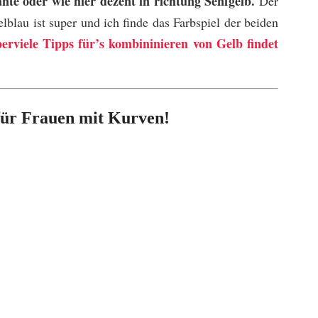
ante oder wie hier dezent in richtung Senfgelb.
Der
blau ist super und ich finde das Farbspiel der beiden
erviele Tipps für’s kombininieren von Gelb findet
für Frauen mit Kurven!