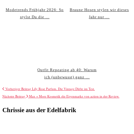
Modetrends Frühjahr 2026: So
Braune Hosen stylen wir dieses
stylst Du die …
Jahr nur …
Outfit Repeating ab 40: Warum
ich (unbewusst) ganz …
Vorheriger Beitrag
Lily Rose Parfum. Die Vintage Düfte im Test.
Nächster Beitrag
Max + More Kosmetik die Eigenmarke von action in der Review.
Chrissie aus der Edelfabrik