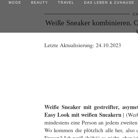
MODE
BEAUTY
TRAVEL
DAS LEBEN & ZUHAUSE
CH
Weiße Sneaker kombinieren. Out
Letzte Aktualisierung: 24.10.2023
Weiße Sneaker mit gestreifter, asyme
Easy Look mit weißen Sneakern
| (Wer
mindestens eine Person an jedem zweiten
Wo kommen die plötzlich alle her, also
Frauen? Ich weiß (höhö) es nicht, aber ic