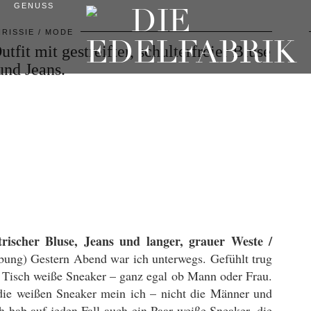
GENUSS
RISSIE
MODE
fit mit gestreifter, schulterfreier Bluse
und Jeans.
trischer Bluse, Jeans und langer, grauer Weste /
bung) Gestern Abend war ich unterwegs. Gefühlt trug
 Tisch weiße Sneaker – ganz egal ob Mann oder Frau.
 die weißen Sneaker mein ich – nicht die Männer und
h hab auf jeden Fall auch ein Paar weiße Sneaker, die