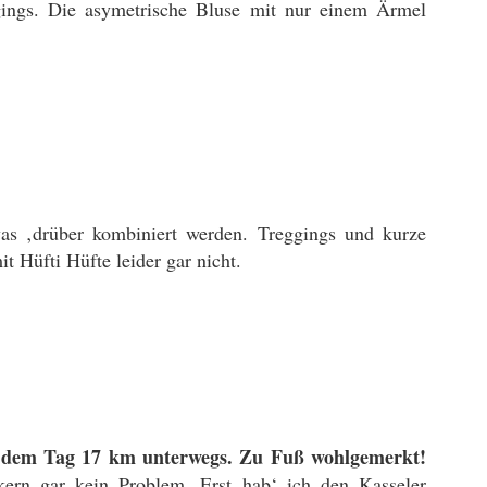
ings. Die asymetrische Bluse mit nur einem Ärmel
as ‚drüber kombiniert werden. Treggings und kurze
 Hüfti Hüfte leider gar nicht.
n dem Tag 17 km unterwegs. Zu Fuß wohlgemerkt!
ern gar kein Problem. Erst hab‘ ich den Kasseler