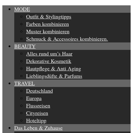
MODE
Outfit & Stylingtipps
Farben kombinieren
Muster kombinieren
Schmuck & Accessoires kombinieren.
BEAUTY
Alles rund um’s Haar
Dekorative Kosmetik
Hautpflege & Anti Aging
Lieblingsdüfte & Parfums
TRAVEL
Deutschland
Europa
Flussreisen
Cityreisen
Hoteltipp
Das Leben & Zuhause