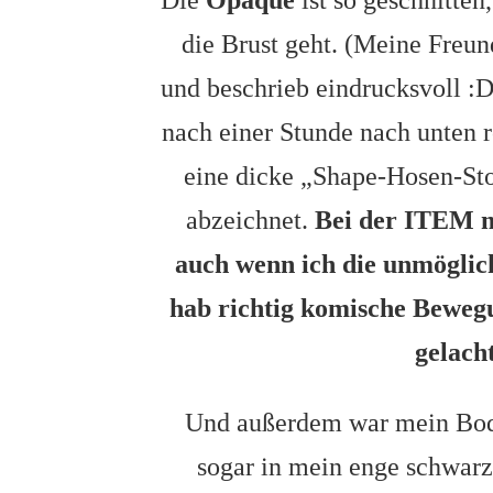
Die
Opaque
ist so geschnitten
die Brust geht. (Meine Freun
und beschrieb eindrucksvoll :D
nach einer Stunde nach unten r
eine dicke „Shape-Hosen-Stof
abzeichnet.
Bei der ITEM m6
auch wenn ich die unmögli
hab richtig komische Bewe
gelach
Und außerdem war mein Body
sogar in mein enge schwarze