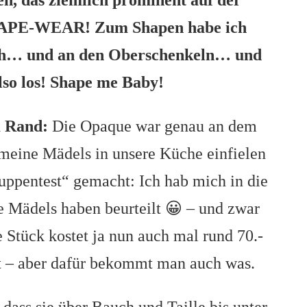
n, das ziemlich prominent auf der
HAPE-WEAR! Zum Shapen habe ich
uch… und an den Oberschenkeln… und
so los! Shape me Baby!
m Rand:
Die Opaque war genau an dem
 meine Mädels in unsere Küche einfielen
uppentest“ gemacht: Ich hab mich in die
 Mädels haben beurteilt 😀 – und zwar
 Stück kostet ja nun auch mal rund 70.-
tt – aber dafür bekommt man auch was.