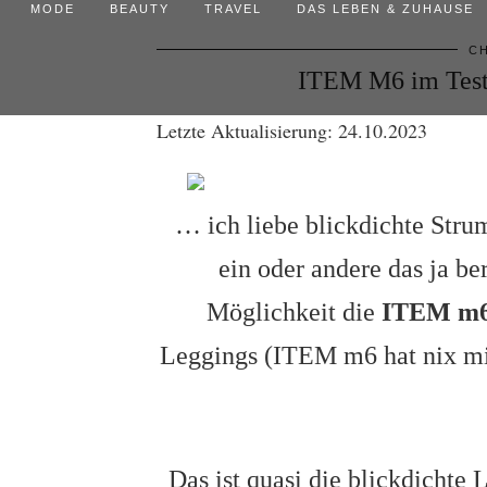
MODE
BEAUTY
TRAVEL
DAS LEBEN & ZUHAUSE
CH
ITEM M6 im Test.
Letzte Aktualisierung: 24.10.2023
… ich liebe blickdichte Stru
ein oder andere das ja ber
Möglichkeit die
ITEM m
Leggings (ITEM m6 hat nix mit
Das ist quasi die blickdichte 