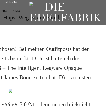
GENUSS
RISSIE
MODE
 Hups! Weg ist der Bauch.
mhosen! Bei meinen Outfitposts hat der
eits bemerkt :D. Jetzt hatte ich die
6
– The Intelligent Legware Opaque
 James Bond zu tun hat :D) – zu testen.
Leggings 3.0 🙂 – denn neben blickdicht