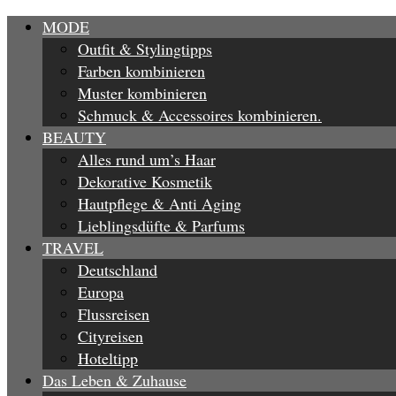
MODE
Outfit & Stylingtipps
Farben kombinieren
Muster kombinieren
Schmuck & Accessoires kombinieren.
BEAUTY
Alles rund um’s Haar
Dekorative Kosmetik
Hautpflege & Anti Aging
Lieblingsdüfte & Parfums
TRAVEL
Deutschland
Europa
Flussreisen
Cityreisen
Hoteltipp
Das Leben & Zuhause