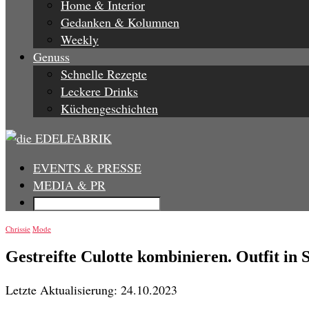
Home & Interior
Gedanken & Kolumnen
Weekly
Genuss
Schnelle Rezepte
Leckere Drinks
Küchengeschichten
EVENTS & PRESSE
MEDIA & PR
Chrissie
Mode
Gestreifte Culotte kombinieren. Outfit in
Letzte Aktualisierung: 24.10.2023