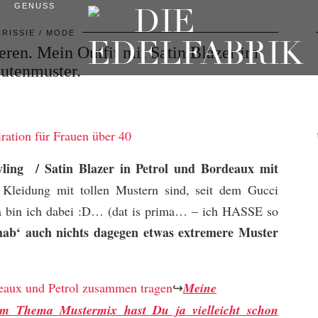
GENUSS
RISSIE
MODE
ren. Mein Outfit mit Satin Blazer im
utenmuster.
ling / Satin Blazer in Petrol und Bordeaux mit
 Kleidung mit tollen Mustern sind, seit dem Gucci
a bin ich dabei :D… (dat is prima… – ich HASSE so
 hab‘ auch nichts dagegen etwas extremere Muster
↪
Meine
zum Thema Mustermix hast Du ja vielleicht schon