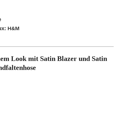
e
aux: H&M
nem Look mit Satin Blazer und Satin
dfaltenhose