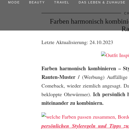
MODE
BEAUTY
TRAVEL
DAS LEBEN & ZUHAUSE
CH
Farben harmonisch kombinie
Ra
Letzte Aktualisierung: 24.10.2023
Farben harmonisch kombinieren – Sty
Rauten-Muster /
(Werbung) Auffällige
Comeback, wieder ziemlich angesagt. D
Ich persönlich
bekloppte Ohrwürmer).
miteinander zu kombiniern.
persönlichen Styleregeln und Tipps 