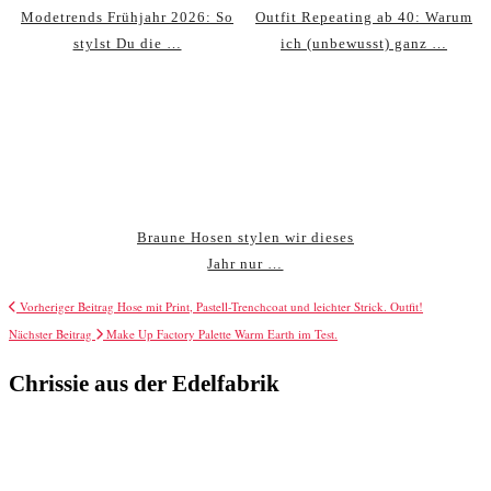
Modetrends Frühjahr 2026: So
Outfit Repeating ab 40: Warum
stylst Du die …
ich (unbewusst) ganz …
Braune Hosen stylen wir dieses
Jahr nur …
Vorheriger Beitrag
Hose mit Print, Pastell-Trenchcoat und leichter Strick. Outfit!
Nächster Beitrag
Make Up Factory Palette Warm Earth im Test.
Chrissie aus der Edelfabrik