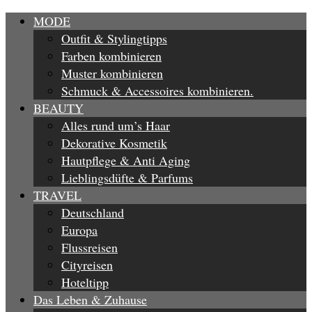
MODE
Outfit & Stylingtipps
Farben kombinieren
Muster kombinieren
Schmuck & Accessoires kombinieren.
BEAUTY
Alles rund um’s Haar
Dekorative Kosmetik
Hautpflege & Anti Aging
Lieblingsdüfte & Parfums
TRAVEL
Deutschland
Europa
Flussreisen
Cityreisen
Hoteltipp
Das Leben & Zuhause