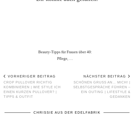
Beauty‑Tipps für Frauen über 40:
Pflege, …
VORHERIGER BEITRAG
NÄCHSTER BEITRAG
CROP PULLOVER RICHTIG
SCHÖNEN GRUSS AN… MICH! | S
KOMBINIEREN | WIE STYLE ICH
ELBSTGESPRÄCHE FÜHREN – E
EINEN KURZEN PULLOVER? |
IN OUTING | LIFESTYLE & G
TIPPS & OUTFIT
EDANKEN
CHRISSIE AUS DER EDELFABRIK