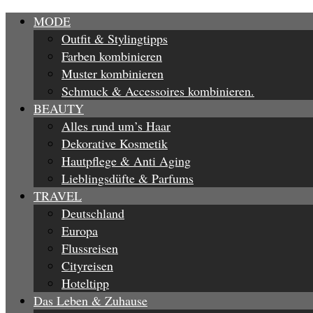
MODE
Outfit & Stylingtipps
Farben kombinieren
Muster kombinieren
Schmuck & Accessoires kombinieren.
BEAUTY
Alles rund um’s Haar
Dekorative Kosmetik
Hautpflege & Anti Aging
Lieblingsdüfte & Parfums
TRAVEL
Deutschland
Europa
Flussreisen
Cityreisen
Hoteltipp
Das Leben & Zuhause