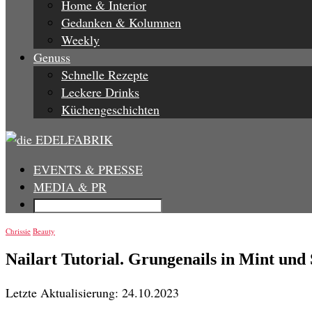
Home & Interior
Gedanken & Kolumnen
Weekly
Genuss
Schnelle Rezepte
Leckere Drinks
Küchengeschichten
EVENTS & PRESSE
MEDIA & PR
Chrissie
Beauty
Nailart Tutorial. Grungenails in Mint und
Letzte Aktualisierung: 24.10.2023