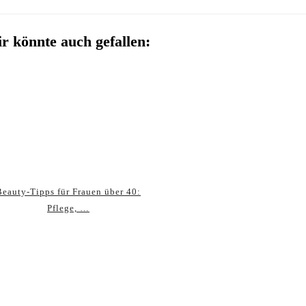
r könnte auch gefallen:
Beauty‑Tipps für Frauen über 40:
Pflege, …