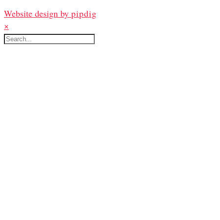
Website design by
pipdig
×