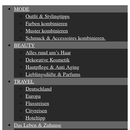
MODE
Outfit & Stylingtipps
Farben kombinieren
Muster kombinieren
Schmuck & Accessoires kombinieren.
BEAUTY
Alles rund um’s Haar
Dekorative Kosmetik
Hautpflege & Anti Aging
Lieblingsdüfte & Parfums
TRAVEL
Deutschland
Europa
Flussreisen
Cityreisen
Hoteltipp
Das Leben & Zuhause