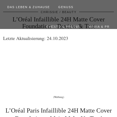
DAS LEBEN & ZUHAUSE
GENUSS
CHRISSIE
BEAUTY
L’Oréal Infaillible 24H Matte Cover
Foundation – Review & Test
EVENTS & PRESSE
MEDIA & PR
Letzte Aktualisierung: 24.10.2023
(Werbung)
L’Oréal Paris Infaillible 24H Matte Cover