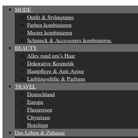
MODE
Outfit & Stylingtipps
Farben kombinieren
Muster kombinieren
Schmuck & Accessoires kombinieren.
BEAUTY
Alles rund um’s Haar
Dekorative Kosmetik
Hautpflege & Anti Aging
Lieblingsdüfte & Parfums
TRAVEL
Deutschland
Europa
Flussreisen
Cityreisen
Hoteltipp
Das Leben & Zuhause