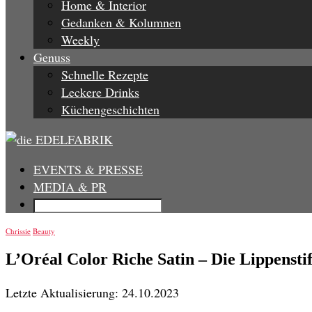
Home & Interior
Gedanken & Kolumnen
Weekly
Genuss
Schnelle Rezepte
Leckere Drinks
Küchengeschichten
EVENTS & PRESSE
MEDIA & PR
Chrissie
Beauty
L’Oréal Color Riche Satin – Die Lippensti
Letzte Aktualisierung: 24.10.2023