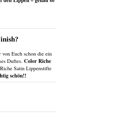
uf den Lippen – genau so
Finish?
 von Euch schon die ein
Color Riche
eses Duftes.
Riche Satin Lippenstifte
htig schön!!