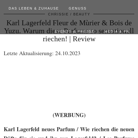
DAS LEBEN & ZUHAUSE
GENUSS
CHRISSIE
BEAUTY
Karl Lagerfeld Fleur de Mùrier & Bois de
Yuzu. Warum diese Parfums so sensationell
EVENTS & PRESSE
MEDIA & PR
riechen! | Review
Letzte Aktualisierung: 24.10.2023
(WERBUNG)
Karl Lagerfeld neues Parfum / Wie riechen die neuen