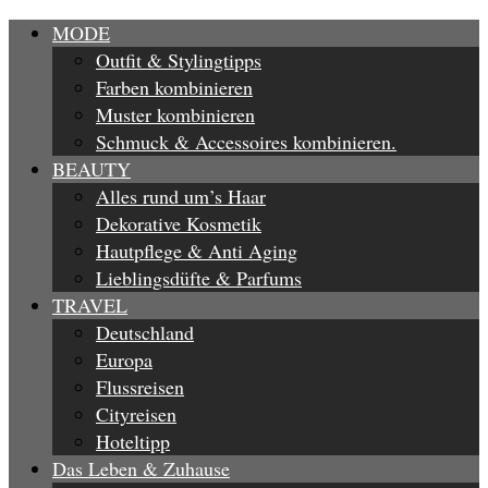
MODE
Outfit & Stylingtipps
Farben kombinieren
Muster kombinieren
Schmuck & Accessoires kombinieren.
BEAUTY
Alles rund um’s Haar
Dekorative Kosmetik
Hautpflege & Anti Aging
Lieblingsdüfte & Parfums
TRAVEL
Deutschland
Europa
Flussreisen
Cityreisen
Hoteltipp
Das Leben & Zuhause