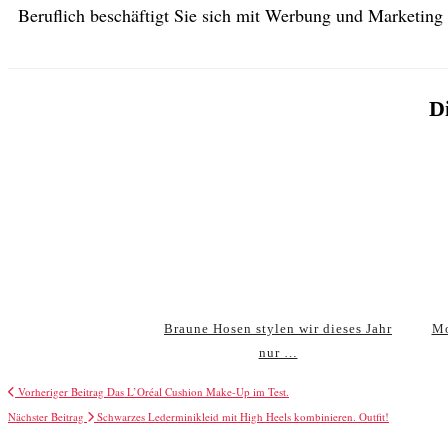
Beruflich beschäftigt Sie sich mit Werbung und Marketing
Di
Braune Hosen stylen wir dieses Jahr
Mo
nur …
Vorheriger Beitrag
Das L’Oréal Cushion Make-Up im Test.
Nächster Beitrag
Schwarzes Lederminikleid mit High Heels kombinieren. Outfit!