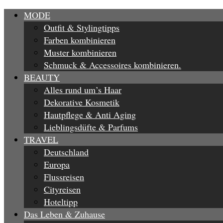
MODE
Outfit & Stylingtipps
Farben kombinieren
Muster kombinieren
Schmuck & Accessoires kombinieren.
BEAUTY
Alles rund um’s Haar
Dekorative Kosmetik
Hautpflege & Anti Aging
Lieblingsdüfte & Parfums
TRAVEL
Deutschland
Europa
Flussreisen
Cityreisen
Hoteltipp
Das Leben & Zuhause