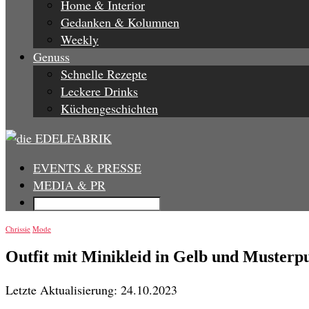
Home & Interior
Gedanken & Kolumnen
Weekly
Genuss
Schnelle Rezepte
Leckere Drinks
Küchengeschichten
EVENTS & PRESSE
MEDIA & PR
Chrissie
Mode
Outfit mit Minikleid in Gelb und Musterpu
Letzte Aktualisierung: 24.10.2023