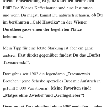
Meine Entscheidung ist ganz klar! Ich nehm‘ den
Pfiff!
Die Wiener Kaffeehäuser sind eine Institution…
, ob Du
und wenn Du magst, kannst Du natürlich schauen
im berühmten „Café Hawelka
“ in der Wiener
Dorotheergasse einen der begehrten Plätze
bekommst.
Mein Tipp für eine letzte Stärkung ist aber ein ganz
Fast direkt gegenüber findest Du das „Buffet
anderer.
Trzesniewski“.
Dort gibt’s seit 1902 die legendären „Trzesniewski
Brötchen“ (eine Scheibe spezielles Brot mit Aufstrich in
Meine Favoriten sind:
gefühlt 5.000 Variationen).
„Matjes ohne Zwiebel“und „Geflügelleber“!
Dazu musst Du unbedingt einen Pfiff genießen… oder