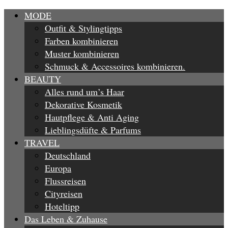
MODE
Outfit & Stylingtipps
Farben kombinieren
Muster kombinieren
Schmuck & Accessoires kombinieren.
BEAUTY
Alles rund um’s Haar
Dekorative Kosmetik
Hautpflege & Anti Aging
Lieblingsdüfte & Parfums
TRAVEL
Deutschland
Europa
Flussreisen
Cityreisen
Hoteltipp
Das Leben & Zuhause