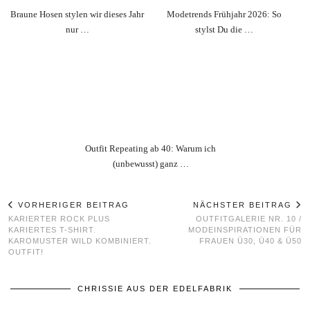
Braune Hosen stylen wir dieses Jahr
Modetrends Frühjahr 2026: So
nur …
stylst Du die …
Outfit Repeating ab 40: Warum ich
(unbewusst) ganz …
VORHERIGER BEITRAG
NÄCHSTER BEITRAG
KARIERTER ROCK PLUS
OUTFITGALERIE NR. 10 /
KARIERTES T-SHIRT.
MODEINSPIRATIONEN FÜR
KAROMUSTER WILD KOMBINIERT.
FRAUEN Ü30, Ü40 & Ü50
OUTFIT!
CHRISSIE AUS DER EDELFABRIK