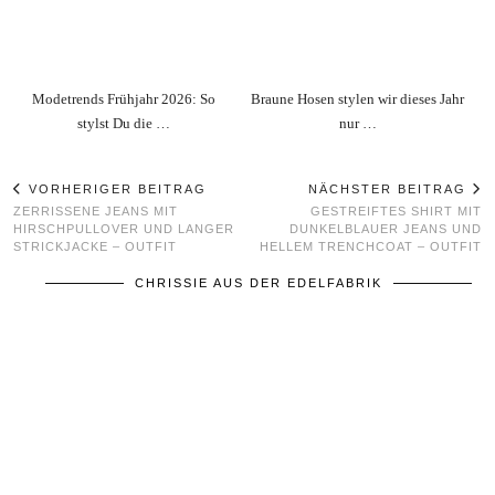
Modetrends Frühjahr 2026: So
Braune Hosen stylen wir dieses Jahr
stylst Du die …
nur …
VORHERIGER BEITRAG
NÄCHSTER BEITRAG
ZERRISSENE JEANS MIT
GESTREIFTES SHIRT MIT
HIRSCHPULLOVER UND LANGER
DUNKELBLAUER JEANS UND
STRICKJACKE – OUTFIT
HELLEM TRENCHCOAT – OUTFIT
CHRISSIE AUS DER EDELFABRIK