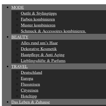
MODE
Outfit & Stylingtipps
Farben kombinieren
Muster kombinieren
Schmuck & Accessoires kombinieren.
BEAUTY
Alles rund um’s Haar
Dekorative Kosmetik
Hautpflege & Anti Aging
Lieblingsdüfte & Parfums
TRAVEL
Deutschland
Europa
Flussreisen
Cityreisen
Hoteltipp
Das Leben & Zuhause