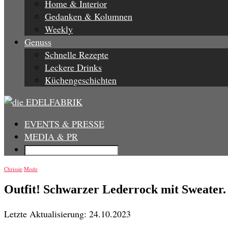
Home & Interior
Gedanken & Kolumnen
Weekly
Genuss
Schnelle Rezepte
Leckere Drinks
Küchengeschichten
EVENTS & PRESSE
MEDIA & PR
Chrissie
Mode
Outfit! Schwarzer Lederrock mit Sweater. 
Letzte Aktualisierung: 24.10.2023