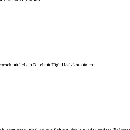
derrock mit hohem Bund
mit High Heels kombiniert
ich gern mag, weil so ein Schnitt das ein oder andere Pölste