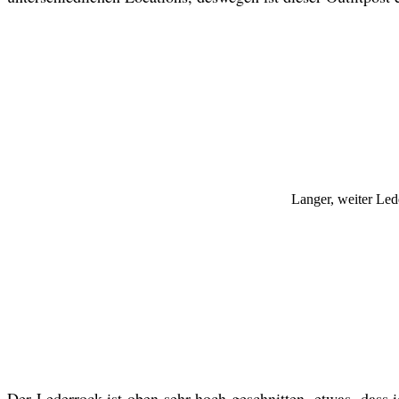
Langer, weiter Le
Der Lederrock ist oben sehr hoch geschnitten, etwas, dass 