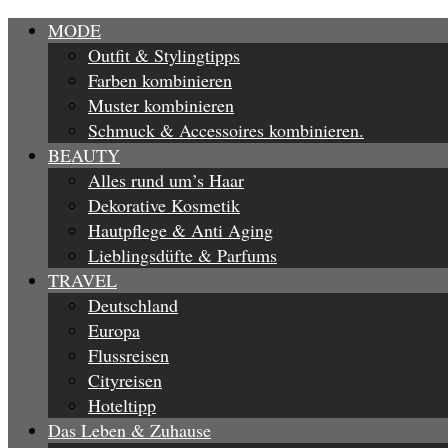
MODE
Outfit & Stylingtipps
Farben kombinieren
Muster kombinieren
Schmuck & Accessoires kombinieren.
BEAUTY
Alles rund um’s Haar
Dekorative Kosmetik
Hautpflege & Anti Aging
Lieblingsdüfte & Parfums
TRAVEL
Deutschland
Europa
Flussreisen
Cityreisen
Hoteltipp
Das Leben & Zuhause