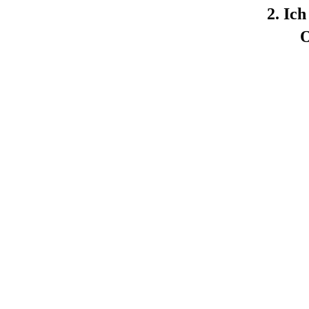
2. Ic
O