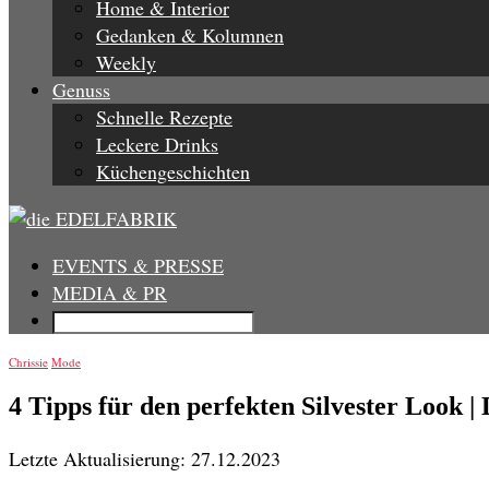
Home & Interior
Gedanken & Kolumnen
Weekly
Genuss
Schnelle Rezepte
Leckere Drinks
Küchengeschichten
EVENTS & PRESSE
MEDIA & PR
Chrissie
Mode
4 Tipps für den perfekten Silvester Look 
Letzte Aktualisierung: 27.12.2023