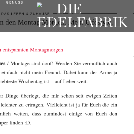
GENUSS
DAS LEBEN & ZUHAUSE
 in den Montag Morgen. Mein Lifestyle.
ues
/ Montage sind doof! Werden Sie vermutlich auch
t einfach nicht mein Freund. Dabei kann der Arme ja
liebteste Wochentag ist – auf Lebenszeit.
r Dinge überlegt, die mir schon seit ewigen Zeiten
ichter zu ertragen. Vielleicht ist ja für Euch die ein
mlich wetten, dass zumindest einige von Euch den
per finden :D.