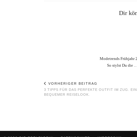
Dir kön
Modetrends Frühjahr 
So stylst Du die 
VORHERIGER BEITRAG
3 TIPPS FÜR DAS PERFEKTE OUTFIT IM ZUG. EIN
BEQUEMER REISELOOK.