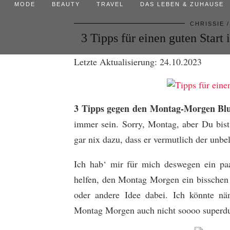
MODE
BEAUTY
TRAVEL
DAS LEBEN & ZUHAUSE
CHRISSIE
3 Tipps für einen guten Start
Letzte Aktualisierung: 24.10.2023
3 Tipps gegen den Montag-Morgen Bl
immer sein. Sorry, Montag, aber Du bis
gar nix dazu, dass er vermutlich der unbe
Ich hab‘ mir für mich deswegen ein paa
helfen, den Montag Morgen ein bisschen le
oder andere Idee dabei. Ich könnte nä
Montag Morgen auch nicht soooo superdu