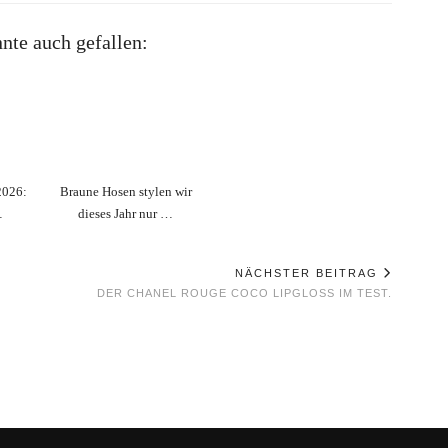
nte auch gefallen:
2026:
Braune Hosen stylen wir
…
dieses Jahr nur …
NÄCHSTER BEITRAG
DER CHANEL ROUGE COCO LIPGLOSS IM TEST.