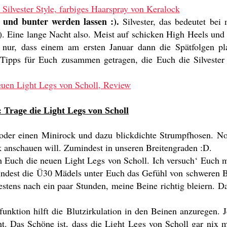
r und bunter werden lassen :).
Silvester, das bedeutet bei
:). Eine lange Nacht also. Meist auf schicken High Heels und
ies nur, dass einem am ersten Januar dann die Spätfolgen 
ipps für Euch zusammen getragen, die Euch die Silvester Pa
: Trage die Light Legs von Scholl
id oder einen Minirock und dazu blickdichte Strumpfhosen. 
k anschauen will. Zumindest in unseren Breitengraden :D.
ch Euch die neuen Light Legs von Scholl. Ich versuch‘ Euch 
indest die Ü30 Mädels unter Euch das Gefühl von schweren Be
estens nach ein paar Stunden, meine Beine richtig bleiern. Da
funktion hilft die Blutzirkulation in den Beinen anzuregen. 
. Das Schöne ist, dass die Light Legs von Scholl gar nix mi