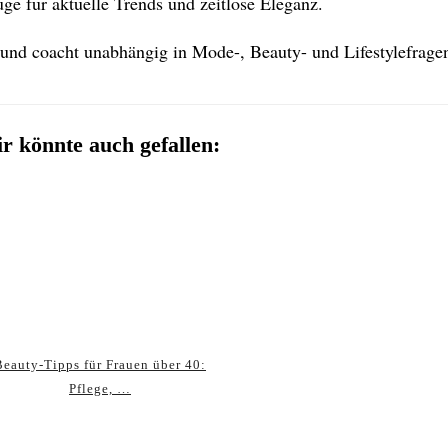
e für aktuelle Trends und zeitlose Eleganz.
 und coacht unabhängig in Mode-, Beauty- und Lifestylefrage
r könnte auch gefallen:
Beauty‑Tipps für Frauen über 40:
Pflege, …