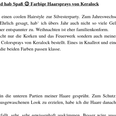
und hab Spaß 😉
Farbige Haarsprays von Keralock
einen coolen Hairstyle zur Silvesterparty. Zum Jahreswechs
Ehrlich gesagt, hab‘ ich übers Jahr auch nicht so viele Ge
er entspannter zu. Weihnachten ist eher familienkonform.
nicht nur die Korken und das Feuerwerk sondern auch meinen
Colorsprays von Keralock bestellt. Eines in Knallrot und ein
die beiden Farben passen klasse.
in die unteren Partien meiner Haare gesprüht. Zum Schutz
, ausgewaschenen Look zu erzielen, habe ich die Haare danac
 fallt, sehr, sehr gewissenhaft auskämmen. Besser wäre auss