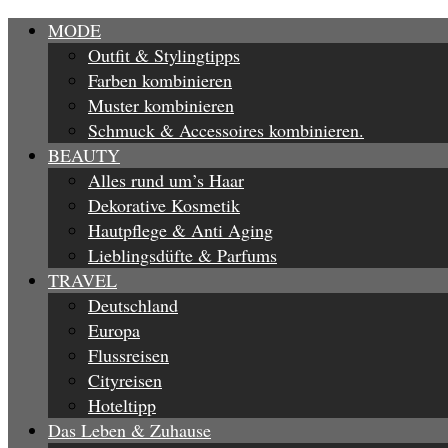
MODE
Outfit & Stylingtipps
Farben kombinieren
Muster kombinieren
Schmuck & Accessoires kombinieren.
BEAUTY
Alles rund um’s Haar
Dekorative Kosmetik
Hautpflege & Anti Aging
Lieblingsdüfte & Parfums
TRAVEL
Deutschland
Europa
Flussreisen
Cityreisen
Hoteltipp
Das Leben & Zuhause