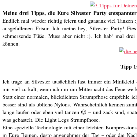
Meine drei Tipps, die Eure Silvester Party entspannte
Endlich mal wieder richtig feiern und gaaaanz viel Tanzen 
ausgefallenen Frisur. Ich meine hey, Silvester Party! F
schmerzende Füße. Muss aber nicht :). Ich hab‘ mal drei T
können.
Tipp 1
Ich trage an Silvester tatsächlich fast immer ein Minikle
mir viel zu kalt, wenn ich mir um Mitternacht das Feuerwer
Statt einer normalen, blickdichten Strumpfhose empfehle i
besser sind als übliche Nylons. Wahrscheinlich kennen zum
lange laufen oder eben viel tanzen 😉 – und zack sind, spät
was gebastelt. Die Light Legs Strumpfhose.
Eine spezielle Technologie mit einer leichten Kompressions
in Eure Beinen, desto angenehmer der Tag – oder die Nacht