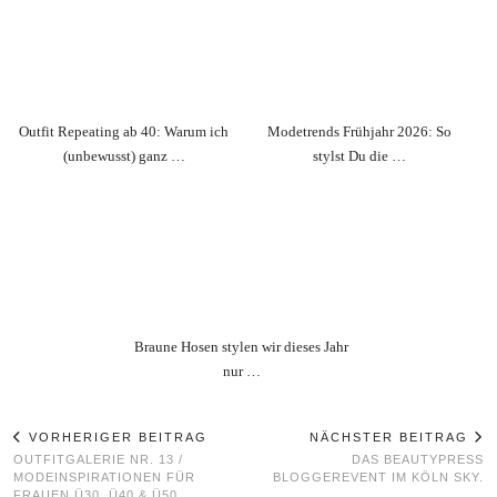
Outfit Repeating ab 40: Warum ich
Modetrends Frühjahr 2026: So
(unbewusst) ganz …
stylst Du die …
Braune Hosen stylen wir dieses Jahr
nur …
VORHERIGER BEITRAG
NÄCHSTER BEITRAG
OUTFITGALERIE NR. 13 /
DAS BEAUTYPRESS
MODEINSPIRATIONEN FÜR
BLOGGEREVENT IM KÖLN SKY.
FRAUEN Ü30, Ü40 & Ü50